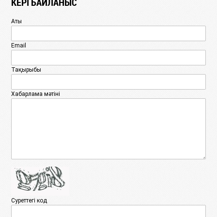
КЕРІ БАЙЛАНЫС
Аты
Email
Тақырыбы
Хабарлама мәтіні
Суреттегі код