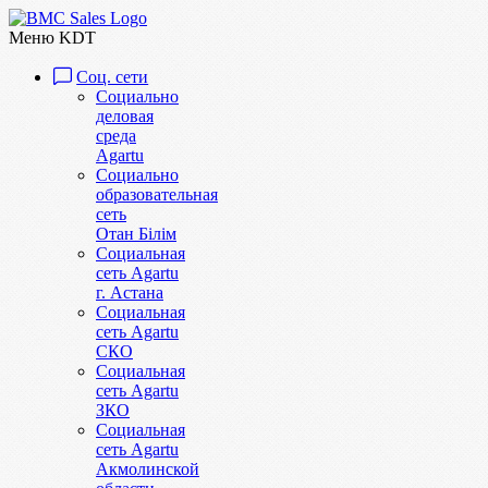
Меню KDT
Соц. сети
Социально
деловая
среда
Agartu
Социально
образовательная
сеть
Отан Бiлiм
Социальная
сеть Agartu
г. Астана
Социальная
сеть Agartu
СКО
Социальная
сеть Agartu
ЗКО
Социальная
сеть Agartu
Акмолинской