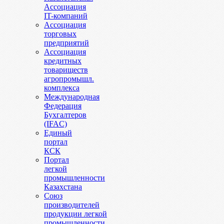
Ассоциация
IT-компаний
Ассоциация
торговых
предприятий
Ассоциация
кредитных
товариществ
агропромышл.
комплекса
Международная
Федерация
Бухгалтеров
(IFAC)
Единый
портал
КСК
Портал
легкой
промышленности
Казахстана
Союз
производителей
продукции легкой
промышленности