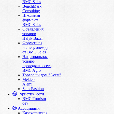
BMC Sales
BenchMark
Consulting
Школьная
форма от
BMC Sales
Объявления
товаров
Halyk Bazar
Форменная
и спец. одежда
от BMC Sales
Национальная
товаро-
проводящая сеть
BMC Agro
Торговый дом "Асем"
Mektep
Alemi
Sens Fashion
Туристич. сети
BMC Tourism
dev
Ассоциации
Казахстанская