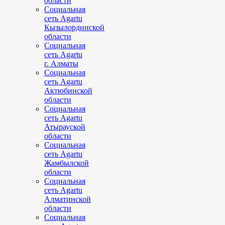
области
Социальная
сеть Agartu
Кызылординской
области
Социальная
сеть Agartu
г. Алматы
Социальная
сеть Agartu
Актюбинской
области
Социальная
сеть Agartu
Атырауской
области
Социальная
сеть Agartu
Жамбылской
области
Социальная
сеть Agartu
Алматинской
области
Социальная