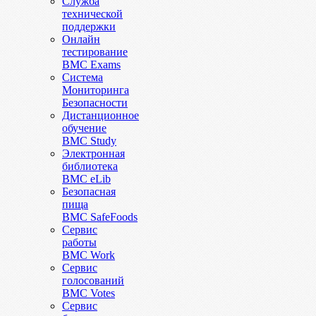
Служба
технической
поддержки
Онлайн
тестирование
BMC Exams
Система
Мониторинга
Безопасности
Дистанционное
обучение
BMC Study
Электронная
библиотека
BMC eLib
Безопасная
пища
BMC SafeFoods
Сервис
работы
BMC Work
Сервис
голосований
BMC Votes
Сервис