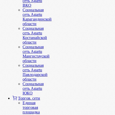
сеть Agartu
ВКО
Социальная
сеть Agartu
Карагандинской
области
Социальная
сеть Agartu
Костанайской
области
Социальная
сеть Agartu
Мангистауской
области
Социальная
сеть Agartu
Павлодарской
области
Социальная
сеть Agartu
ЮКО
Торгов. сети
Единая
торговая
площадка