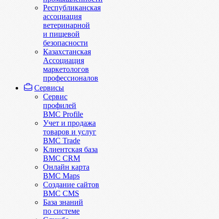
Республиканская
ассоциация
ветеринарной
и пищевой
безопасности
Казахстанская
Ассоциация
маркетологов
профессионалов
Сервисы
Сервис
профилей
BMC Profile
Учет и продажа
товаров и услуг
BMC Trade
Клиентская база
BMC CRM
Онлайн карта
BMC Maps
Создание сайтов
BMC CMS
База знаний
по системе