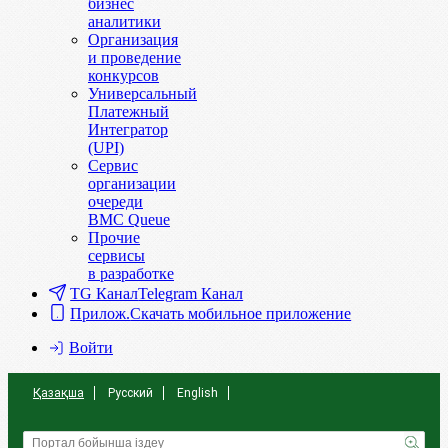
бизнес
аналитики
Организация
и проведение
конкурсов
Универсальный
Платежный
Интегратор
(UPI)
Сервис
организации
очереди
BMC Queue
Прочие
сервисы
в разработке
TG Канал
Telegram Канал
Прилож.
Скачать мобильное приложение
Войти
Қазақша
Русский
English