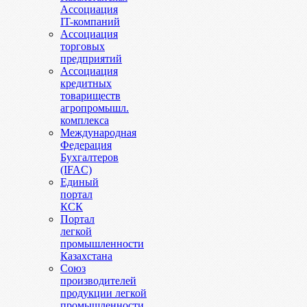
Ассоциация
IT-компаний
Ассоциация
торговых
предприятий
Ассоциация
кредитных
товариществ
агропромышл.
комплекса
Международная
Федерация
Бухгалтеров
(IFAC)
Единый
портал
КСК
Портал
легкой
промышленности
Казахстана
Союз
производителей
продукции легкой
промышленности