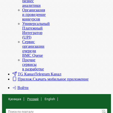
бизнес
аналитики
Организация
и проведение
конкурсов
Универсальный
Платежный
Интегратор
(UPI)
Сервис
организации
очереди
BMC Queue
Прочие
сервисы
в разработке
TG Канал
Telegram Канал
Прилож.
Скачать мобильное приложение
Войти
Қазақша
Русский
English