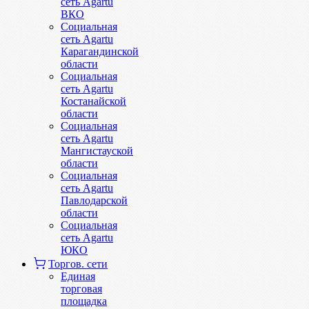
сеть Agartu
ВКО
Социальная
сеть Agartu
Карагандинской
области
Социальная
сеть Agartu
Костанайской
области
Социальная
сеть Agartu
Мангистауской
области
Социальная
сеть Agartu
Павлодарской
области
Социальная
сеть Agartu
ЮКО
Торгов. сети
Единая
торговая
площадка