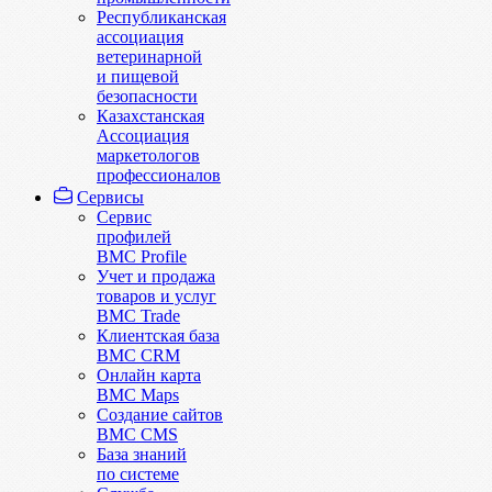
Республиканская
ассоциация
ветеринарной
и пищевой
безопасности
Казахстанская
Ассоциация
маркетологов
профессионалов
Сервисы
Сервис
профилей
BMC Profile
Учет и продажа
товаров и услуг
BMC Trade
Клиентская база
BMC CRM
Онлайн карта
BMC Maps
Создание сайтов
BMC CMS
База знаний
по системе