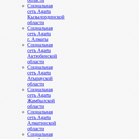
области
Социальная
сеть Agartu
Кызылординской
области
Социальная
сеть Agartu
г. Алматы
Социальная
сеть Agartu
Актюбинской
области
Социальная
сеть Agartu
Атырауской
области
Социальная
сеть Agartu
Жамбылской
области
Социальная
сеть Agartu
Алматинской
области
Социальная