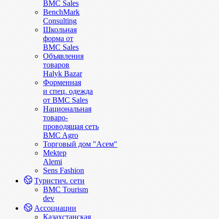
BMC Sales
BenchMark
Consulting
Школьная
форма от
BMC Sales
Объявления
товаров
Halyk Bazar
Форменная
и спец. одежда
от BMC Sales
Национальная
товаро-
проводящая сеть
BMC Agro
Торговый дом "Асем"
Mektep
Alemi
Sens Fashion
Туристич. сети
BMC Tourism
dev
Ассоциации
Казахстанская