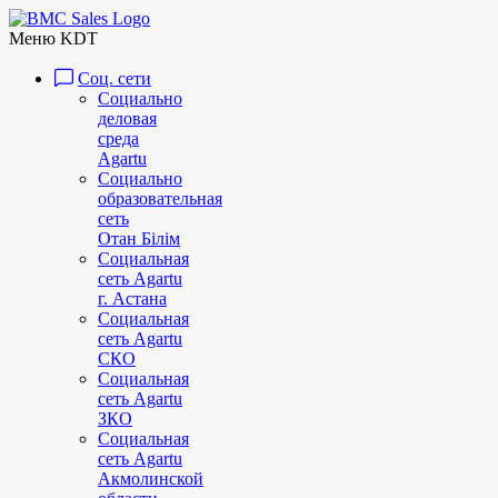
Меню KDT
Соц. сети
Социально
деловая
среда
Agartu
Социально
образовательная
сеть
Отан Бiлiм
Социальная
сеть Agartu
г. Астана
Социальная
сеть Agartu
СКО
Социальная
сеть Agartu
ЗКО
Социальная
сеть Agartu
Акмолинской