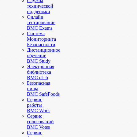
Служба
технической
поддержки
Онлайн
тестирование
BMC Exams
Система
Мониторинга
Безопасности
Дистанционное
обучение
BMC Study
Электронная
библиотека
BMC eLib
Безопасная
пища
BMC SafeFoods
Сервис
работы
BMC Work
Сервис
голосований
BMC Votes
Сервис