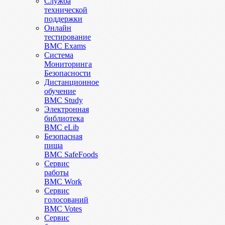
Служба
технической
поддержки
Онлайн
тестирование
BMC Exams
Система
Мониторинга
Безопасности
Дистанционное
обучение
BMC Study
Электронная
библиотека
BMC eLib
Безопасная
пища
BMC SafeFoods
Сервис
работы
BMC Work
Сервис
голосований
BMC Votes
Сервис