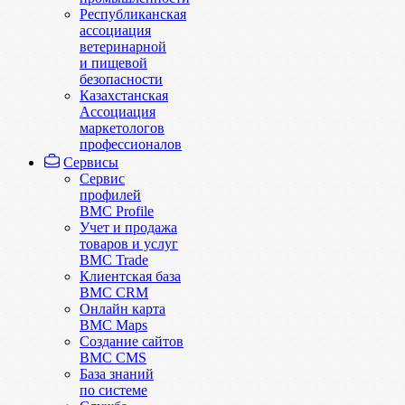
Республиканская
ассоциация
ветеринарной
и пищевой
безопасности
Казахстанская
Ассоциация
маркетологов
профессионалов
Сервисы
Сервис
профилей
BMC Profile
Учет и продажа
товаров и услуг
BMC Trade
Клиентская база
BMC CRM
Онлайн карта
BMC Maps
Создание сайтов
BMC CMS
База знаний
по системе