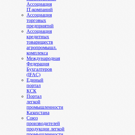
Ассоциация
IT-компаний
Ассоциация
торговых
предприятий
Ассоциация
кредитных
товариществ
агропромышл.
комплекса
Международная
Федерация
Бухгалтеров
(IFAC)
Единый
портал
КСК
Портал
легкой
промышленности
Казахстана
Союз
производителей
продукции легкой
промышленности