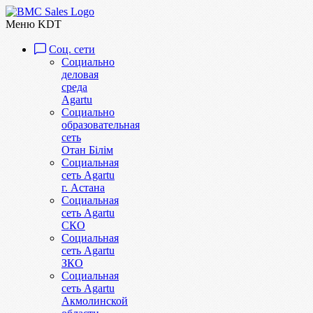
Меню KDT
Соц. сети
Социально
деловая
среда
Agartu
Социально
образовательная
сеть
Отан Бiлiм
Социальная
сеть Agartu
г. Астана
Социальная
сеть Agartu
СКО
Социальная
сеть Agartu
ЗКО
Социальная
сеть Agartu
Акмолинской