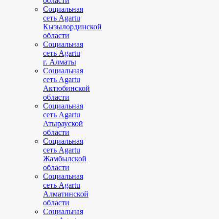
области
Социальная
сеть Agartu
Кызылординской
области
Социальная
сеть Agartu
г. Алматы
Социальная
сеть Agartu
Актюбинской
области
Социальная
сеть Agartu
Атырауской
области
Социальная
сеть Agartu
Жамбылской
области
Социальная
сеть Agartu
Алматинской
области
Социальная