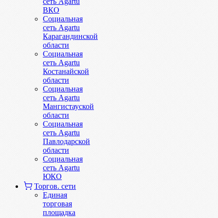
сеть Agartu
ВКО
Социальная
сеть Agartu
Карагандинской
области
Социальная
сеть Agartu
Костанайской
области
Социальная
сеть Agartu
Мангистауской
области
Социальная
сеть Agartu
Павлодарской
области
Социальная
сеть Agartu
ЮКО
Торгов. сети
Единая
торговая
площадка