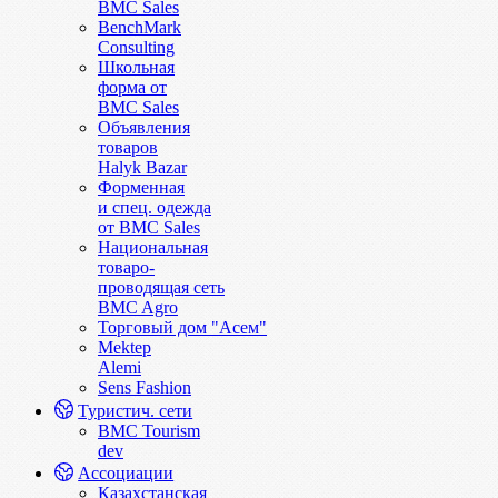
BMC Sales
BenchMark
Consulting
Школьная
форма от
BMC Sales
Объявления
товаров
Halyk Bazar
Форменная
и спец. одежда
от BMC Sales
Национальная
товаро-
проводящая сеть
BMC Agro
Торговый дом "Асем"
Mektep
Alemi
Sens Fashion
Туристич. сети
BMC Tourism
dev
Ассоциации
Казахстанская