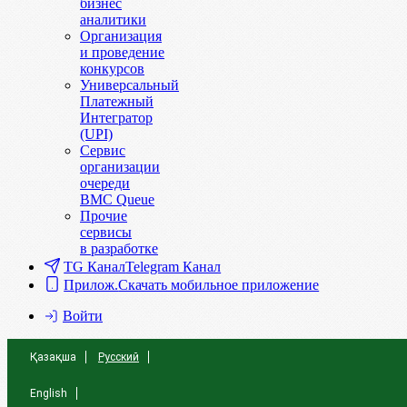
бизнес
аналитики
Организация
и проведение
конкурсов
Универсальный
Платежный
Интегратор
(UPI)
Сервис
организации
очереди
BMC Queue
Прочие
сервисы
в разработке
TG Канал
Telegram Канал
Прилож.
Скачать мобильное приложение
Войти
Қазақша
Русский
English